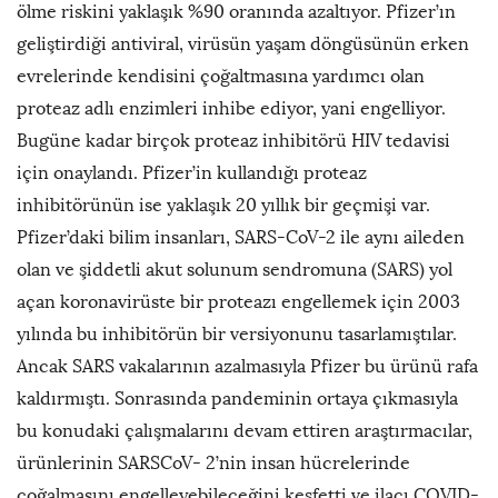
ölme riskini yaklaşık %90 oranında azaltıyor. Pfizer’ın
geliştirdiği antiviral, virüsün yaşam döngüsünün erken
evrelerinde kendisini çoğaltmasına yardımcı olan
proteaz adlı enzimleri inhibe ediyor, yani engelliyor.
Bugüne kadar birçok proteaz inhibitörü HIV tedavisi
için onaylandı. Pfizer’in kullandığı proteaz
inhibitörünün ise yaklaşık 20 yıllık bir geçmişi var.
Pfizer’daki bilim insanları, SARS-CoV-2 ile aynı aileden
olan ve şiddetli akut solunum sendromuna (SARS) yol
açan koronavirüste bir proteazı engellemek için 2003
yılında bu inhibitörün bir versiyonunu tasarlamıştılar.
Ancak SARS vakalarının azalmasıyla Pfizer bu ürünü rafa
kaldırmıştı. Sonrasında pandeminin ortaya çıkmasıyla
bu konudaki çalışmalarını devam ettiren araştırmacılar,
ürünlerinin SARSCoV- 2’nin insan hücrelerinde
çoğalmasını engelleyebileceğini keşfetti ve ilacı COVID-