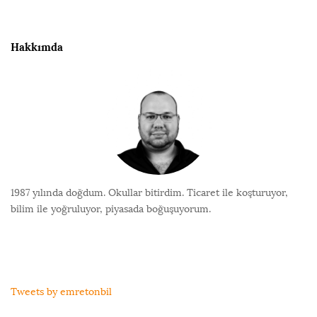
i
t
e
Hakkımda
F
o
o
t
e
r
1987 yılında doğdum. Okullar bitirdim. Ticaret ile koşturuyor,
bilim ile yoğruluyor, piyasada boğuşuyorum.
Tweets by emretonbil