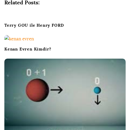
i
Related Posts:
g
a
t
Terry GOU ile Henry FORD
i
o
n
Kenan Evren Kimdir?