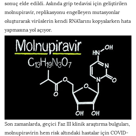
sonuç elde edildi. Aslında grip tedavisi için geliştirilen
molnupiravir, replikasyonu engelleyen mutasyonlar
oluşturarak virüslerin kendi RNA’larını kopyalarken hata
yapmasına yol açıyor.
Son zamanlarda, geçici Faz III klinik araştırma bulguları,
molnupiravirin hem risk altındaki hastalar için COVID-