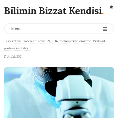
Bilimin Bizzat Kendisi
.
Menu
Covid-19 için Antiviral
Tags
antivir
,
BioNTech
,
covid-19
,
FDA
,
molnupiravir
,
omicron
,
Paxlovid
,
proteaz inhibitörü
17 Aralık 2021