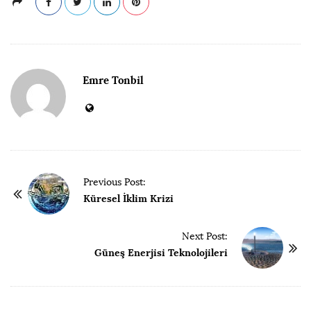
Emre Tonbil
P
Previous Post:
o
Küresel İklim Krizi
s
t
Next Post:
Güneş Enerjisi Teknolojileri
N
a
v