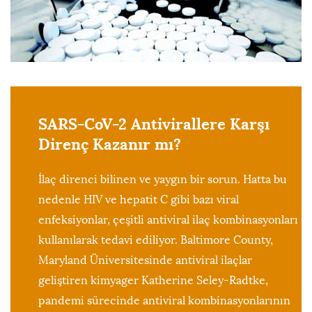
SARS-CoV-2 Antivirallere Karşı
Direnç Kazanır mı?
İlaç direnci bilinen ve yaygın bir sorun. Hatta bu
nedenle HIV ve hepatit C gibi bazı viral
enfeksiyonlar, çeşitli antiviral ilaç kombinasyonları
kullanılarak tedavi ediliyor. Baltimore County,
Maryland Üniversitesinde antiviral ilaçlar
geliştiren kimyager Katherine Seley-Radtke,
pandemi sürecinde antiviral kombinasyonlarının